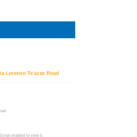
pia Lorenzo Te'azaz Road
Road
ript enabled to view it.