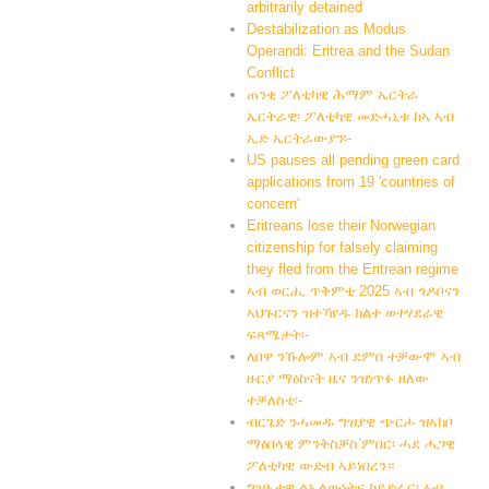
arbitrarily detained
Destabilization as Modus
Operandi: Eritrea and the Sudan
Conflict
ጠንቂ ፖለቲካዊ ሕማም ኤርትራ
ኤርትራዊ፡ ፖለቲካዊ መድሓኒቱ ከኣ ኣብ
ኢድ ኤርትራውያን፡-
US pauses all pending green card
applications from 19 'countries of
concern'
Eritreans lose their Norwegian
citizenship for falsely claiming
they fled from the Eritrean regime
ኣብ ወርሒ ጥቅምቲ 2025 ኣብ ጎዶቦናን
ኣህጉርናን ዝተኻየዱ ክልተ ወተሃደራዊ
ፍጻሜታት፡-
ለበዋ ንኹሎም ኣብ ደምበ ተቓውሞ ኣብ
ዙርያ ማዕከናት ዜና ንዝነጥፉ ዘለው
ተቓለስቲ፡-
ብርጌድ ንሓመዱ ግዝያዊ ጭርሖ ዝኣከቦ
ማዕበላዊ ምንቅስቓስ’ምበር፡ ሓደ ሓጋዊ
ፖለቲካዊ ውድብ ኣይነበረን።
ግዝኣታዊ ልኡላውነትና ከይድፈር፡ ኣብ