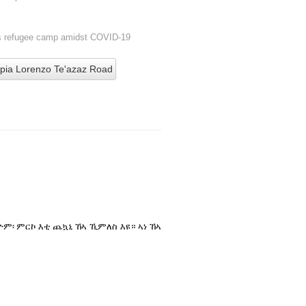
ats refugee camp amidst COVID-19
opia Lorenzo Te'azaz Road
ዮም፡ ምርኮ እቲ ጨኳኒ ኸኣ ኺምለስ እዩ። ኣነ ኸኣ