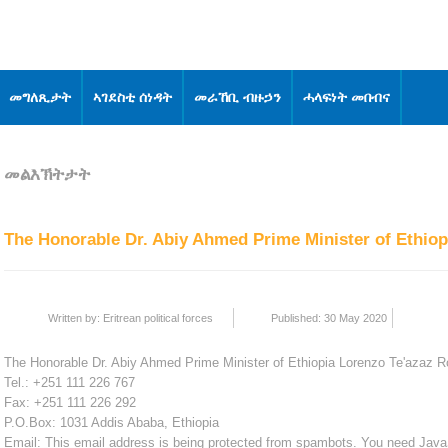
መግለጺታት
ኣገደስቲ ሰነዳት
መራኸቢ ብዙኃን
ሓላፍነት መበብና
መልእኽትታት
The Honorable Dr. Abiy Ahmed Prime Minister of Ethio
Written by:
Eritrean political forces
Published: 30 May 2020
The Honorable Dr. Abiy Ahmed Prime Minister of Ethiopia Lorenzo Te'azaz 
Tel.: +251 111 226 767
Fax: +251 111 226 292
P.O.Box: 1031 Addis Ababa, Ethiopia
Email:
This email address is being protected from spambots. You need JavaSc