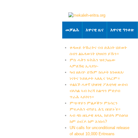
መቓልሕ
እዋናዊ ዜና
እዋናዊ ዓንቀጽ
ቀዳመይ ትኹረትና ናብ ድሕነት ህይወት
ሰብን ልኡላውነት ህዝብን ይኹን።
ምስ ሓቅን ፍትሕን ዝተጋጨው
ኣምለኽቲ ኢሳያስ፡-
ካብ ዘለናዮ ድኹም ኩነታት ክንወጽእ፡
ነናትና ጉድለታት ኣለሊና ንኣርም።
ተልእኾ ሓቀኛ ህዝባዊ ፖለቲካዊ ውድብ
ብኣካል ኣብ ኮረሻ ስልጣን ምድያብ
ጥራሕ ኣይኮነን።
ምጭዋይን ምልቃቕን፡ ምእሳርን
ምፍታሕን ብዓይኒ ሕጊ በበይኑ’ዩ።
ኣብ ዳስ ዘቤታዊ ጸላኢ ከይድካ ምስዕሳዕ
ከም ሰብ’ዶ ከም እንስሳ?
UN calls for unconditional release
of about 10,000 Eritreans