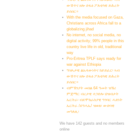
ውሽጥና ዘሎ ድፋዕ ፖለቲካዊ ድሕረት
ይሰበር።
With the media focused on Gaza,
Christians across Africa fall to a
globalizing jihad
No internet, no social media, no
digital activity; 99% people in this
country live life in old, traditional
way
Pro-Eritrea TPLF says ready for
war against Ethiopia
ግዝኣታዊ ልኡላውነትና ከይድፈር፡ ኣብ
ውሽጥና ዘሎ ድፋዕ ፖለቲካዊ ድሕረት
ይሰበር።
ብምኽንያት መበል 64 ዓመት ዝኽሪ
ምጅማር ብረታዊ ተጋድሎ ህዝብታት
ኤርትራ፡ ብደሞክራስያዊ ግንባር ሓድነት
ኤርትራ /ደግሓኤ/ ዝወጸ፡ ውድባዊ
መግለጺ፡
We have 142 guests and no members
online