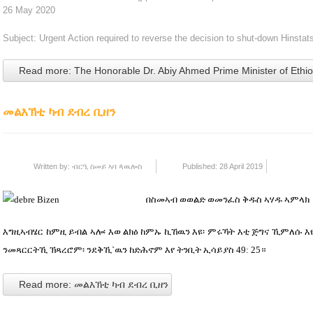
26 May 2020
Subject: Urgent Action required to reverse the decision to shut-down Hinst
Read more: The Honorable Dr. Abiy Ahmed Prime Minister of Ethi
መልእኽቲ ካብ ደብረ ቢዘን
Written by:
ብርዒ ስመይ ኣባ ጳዉሎስ
Published: 28 April 2019
በስመኣብ ወወልድ ወመንፈስ ቅዱስ ኣሃዱ ኣምላክ
እግዚኣብሄር ከምዚ ይብል ኣሎ፡ እወ ልክዕ ከምኡ ኪኸዉን እዩ፡ ምሩኻት እቲ ጅግና ኺምለሱ እ
ንመጻርርትኺ ኽጻረሮም፡ ንደቅኺ`ዉን ከድሕኖም እየ ትንቢት ኢሳይያስ 49: 25።
Read more: መልእኽቲ ካብ ደብረ ቢዘን