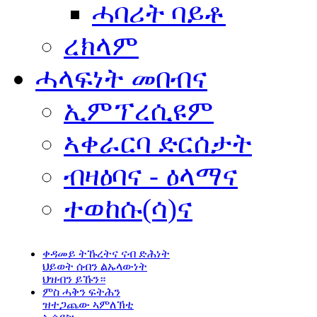
ሓባሪት ባይቶ
ረክላም
ሓላፍነት መበብና
ኢምፕረሲዩም
ኣቀራርባ ድርሰታት
ብዛዕባና - ዕላማና
ተወከሱ(ሳ)ና
ቀዳመይ ትኹረትና ናብ ድሕነት
ህይወት ሰብን ልኡላውነት
ህዝብን ይኹን።
ምስ ሓቅን ፍትሕን
ዝተጋጨው ኣምለኽቲ