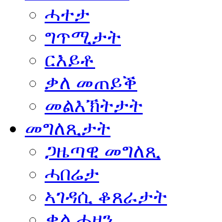
ሓተታ
ግጥሚታት
ርእይቶ
ቃለ መጠይቕ
መልእኽትታት
መግለጺታት
ጋዜጣዊ መግለጺ
ሓበሬታ
ኣገዳሲ ቆጸራታት
ቃል ሓዘን