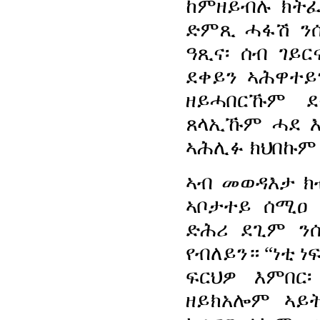
ከምዘይብሉ ክትፈ
ድምጺ ሓፋሽ ንሰ
ዓጺና፡ ሰብ ገይር
ደቀይን ኣሕዋተይ
ዘይሓበርኹም ደ
ጸላኢኹም ሓደ እ
ኣሕሊፉ ክህበኩም 
ኣብ መወዳእታ ክ
ኣቦታተይ ሰሚዐ 
ድሕሪ ደጊም ን
የብለይን። “ነቲ ነ
ፍርህዎ እምበር
ዘይክአሎም ኣይት