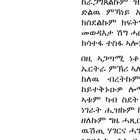
ከራጋግጸልኩም ዝ
ድልዉ ምኻነይ እ
ክሰደልኩም ክፍት
መወዳእታ ሽግ ሓር
ክሳተፋ ተስፋ ኣሎ
በዚ ኣጋጣሚ ነ
ኤርትራ ምኽሪ ኣሎ
ከለዉ ብረትኩ
ከይተቅኑዑዎ ሎ
ኣቱም ካብ ስደት
ነገራት ሒዝኩም 
ዘለኩም ግዜ ሓጺር
ዉሽጢ ሃገርና ሓን