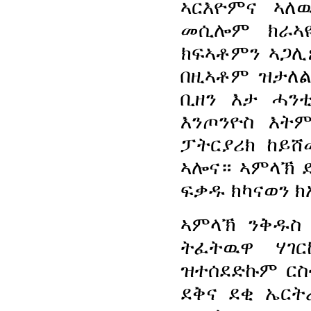
ኣርእዮምና ኣለ
መሲሎም ክራኣዩ
ክፍኣቶምን ኣጋሊ
በዚኣቶም ዝታለል
ቢዘን እታ ሓን
እንጦንዮስ እትም
ፓትርያሪክ ከይሸ
ኣሎና። ኣምላኽ 
ፍቃዱ ክካናወን ክ
ኣምላኽ ንቅዱስ 
ትፈትዉዋ ሃገ
ዝተሰደድኩም ርስ
ደቅና ደቂ ኤርት