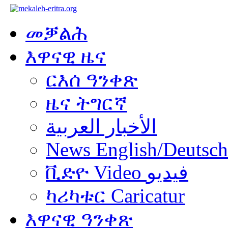
መቓልሕ
እዋናዊ ዜና
ርእሰ ዓንቀጽ
ዜና ትግርኛ
الأخبار العربية
News English/Deutsch
ቪድዮ Video فيديو
ካሪካቱር Caricatur
እዋናዊ ዓንቀጽ