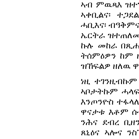
ኣብ ምዉጻእ ዝተገ
ኣቀቢልና፡ ተጋደ
ሓቢእና፡ ብዓቅምና
ኤርትራ ዝተጠለመ
ኩሉ መከራ በጺሑ
ትሰምዕዎን ከም ዘ
ዝኸፍልዎ ዘለዉ ዋ
ነዚ ተገንዚብኩም
ኣቦታትኩም ሓላፍ
እንጦንዮስ ተፋላ
ዋናታቱ እቶም ሰብ
ንሕና ደብረ ቢዘ
ጸኒዕና ኣሎና ን