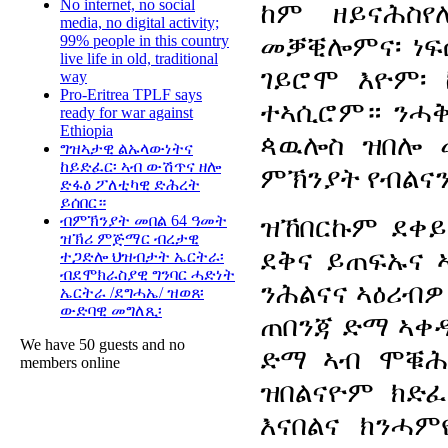
No internet, no social
ከም ዘይናሕስ
media, no digital activity;
መቓቒሎምና፡ ነፍ
99% people in this country
live life in old, traditional
ገይሮሞ እዮም፡
way
Pro-Eritrea TPLF says
ተኣሲሮም። ንሓቅ
ready for war against
Ethiopia
ጳዉሎስ ዝበሎ 
ግዝኣታዊ ልኡላውነትና
ከይድፈር፡ ኣብ ውሽጥና ዘሎ
ምኽንያት የብልና
ድፋዕ ፖለቲካዊ ድሕረት
ይሰበር።
ዝኸበርኩም ደቀይ
ብምኽንያት መበል 64 ዓመት
ዝኽሪ ምጅማር ብረታዊ
ደቅና ይጠፍኡና ኣ
ተጋድሎ ህዝብታት ኤርትራ፡
ብደሞክራስያዊ ግንባር ሓድነት
ንሕልናና ኣዕሪብዎ
ኤርትራ /ደግሓኤ/ ዝወጸ፡
ውድባዊ መግለጺ፡
ጠበንጃ ድማ ኣቀዲ
We have 50 guests and no
ድማ ኣብ ሞቑሕ
members online
ዝበልናዮም ክድፈ
እናበልና ክንሓ