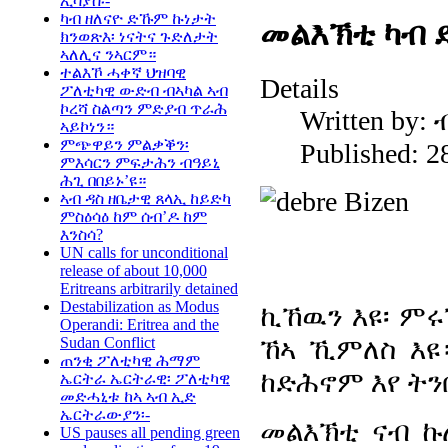
ኢሳያስ፡-
ካብ ዘለናዮ ድኹም ኩነታት
መልእኽቲ ካብ 
ክንወጽእ፡ ነናትና ጉድለታት
ኣለሊና ንኣርም።
ተልእኾ ሓቀኛ ህዝባዊ
Details
ፖለቲካዊ ውድብ ብኣካል ኣብ
ኮረሻ ስልጣን ምድያብ ጥራሕ
Written by:
ኣይኮነን።
ምጭዋይን ምልቃቕን፡
Published: 2
ምእሳርን ምፍታሕን ብዓይኒ
ሕጊ በበይኑ’ዩ።
ኣብ ዳስ ዘቤታዊ ጸላኢ ከይድካ
ምስዕሳዕ ከም ሰብ’ዶ ከም
እንስሳ?
UN calls for unconditional
release of about 10,000
Eritreans arbitrarily detained
Destabilization as Modus
ኪኸዉን እዩ፡ ምሩ
Operandi: Eritrea and the
ኸኣ ኺምለስ እዩ
Sudan Conflict
ጠንቂ ፖለቲካዊ ሕማም
ከድሕኖም እየ ትንቢ
ኤርትራ ኤርትራዊ፡ ፖለቲካዊ
መድሓኒቱ ከኣ ኣብ ኢድ
ኤርትራውያን፡-
መልእኽቲ ናብ ኩ
US pauses all pending green