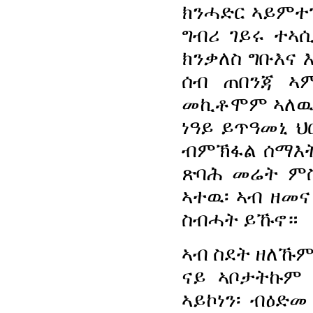
ክንሓድር ኣይምተገ
ግብሪ ገይሩ ተኣ
ክንቃለስ ግቡእና 
ሰብ ጠበንጃ ኣ
መኪቶሞም ኣለዉ።
ነዓይ ይጥዓመኒ ህ
ብምኽፋል ሰማእት
ጽባሕ መሬት ምስ
ኣተዉ፡ ኣብ ዘመና
ስብሓት ይኹኖ።
ኣብ ስደት ዘለኹም
ናይ ኣቦታትኩም 
ኣይኮነን፡ ብዕድመ