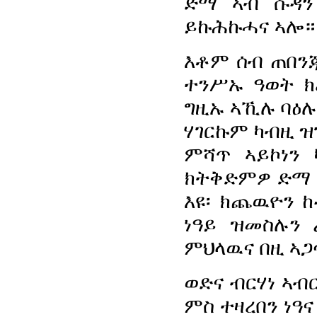
ድማ ኣብ ሱዳን
ይኩሕኩሓና ኣሎ።
እቶም ሰብ ጠበንጃ
ተንሥኡ ዓወት ክ
ግዚኡ ኣኺሉ ባዕሉ
ሃገርኩም ካብዚ ዝ
ምሻጥ ኣይኮነን 
ክትቅድምዎ ድማ 
እዩ፡ ክጨዉዮን ከ
ነዓይ ዝመስሉን
ምህላዉና በዚ ኣ
ወድና ብርሃነ ኣብ
ምስ ተዛረበን ነዓና