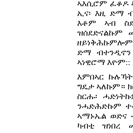
ኣእሲሮም ፈቆዶ 
ኢና፡ እዚ ድማ 
እቶም ኣብ ስ
ዝሰደድናልኩም 
ዘይነቅሕኩምሎም 
ድማ ብተንዲኖን
ኣነዊሮማ እዮም::
እምበኣር ኩሉኻ
ግዴታ ኣለኩም። 
ስርሑ፡ ሓድነት
ንሓድሕድኩም ተዳ
ኣማኑኤል ወድና 
ካብቲ ዝነበረ 