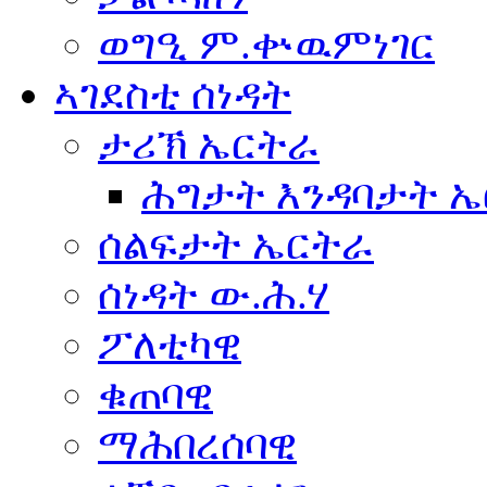
ወግዒ ም.ቍዉምነገር
ኣገደስቲ ሰነዳት
ታሪኽ ኤርትራ
ሕግታት እንዳባታት 
ሰልፍታት ኤርትራ
ሰነዳት ው.ሕ.ሃ
ፖለቲካዊ
ቁጠባዊ
ማሕበረሰባዊ