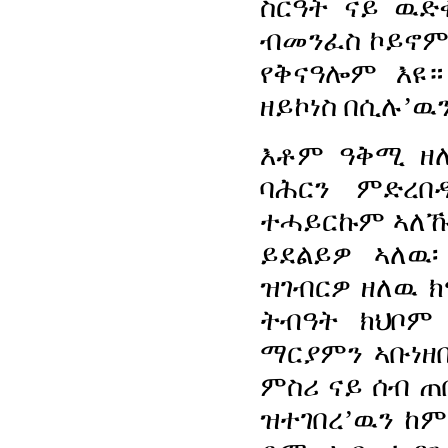
ስርዓት ናይ ዉድ
ብመንፈስ ኮይኖም 
የቅናዓሎም እዩ
ዘይኮነስ በሲሉ’ዉን
እቶም ዓቅሚ ዘ
ባሕርን ምድረበ
ተሓይርኩም ኣለኹ
ይደልይዎ ኣለዉ
ዝገብርዎ ዘለዉ ክ
ትብዓት ክህቦም
ማርያምን ኣቡነዘ
ምስሪ ናይ ሰብ ጠ
ዝተገበረ’ዉን ከ