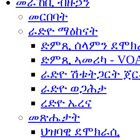
መራኸቢ ብዙኃን
መርበባት
ራድዮ ማዕከናት
ድምጺ ሰላምን ደሞክ
ድምጺ ኣመሪካ - VO
ራድዮ ሽቱትጋርት ጀ
ራድዮ ወጋሕታ
ረድዮ ኤረና
መጽሔታት
ህዝባዊ ደሞክራሲ