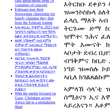
card applications from 19
እትርከቡ ደቀይን 
'countries of concern'
Eritreans lose their
ዝመንኮስኩላ ዕለት
Norwegian citizenship for
falsely claiming they fled
ፈላሲ ማለት ኣብ
from the Eritrean regime
ትርጉሙ ድማ ከ
ኣብ ወርሒ ጥቅምቲ 2025 ኣብ
ጎዶቦናን ኣህጉርናን ዝተኻየዱ
ዝሞተ፡ ንሕና ፈለ
ክልተ ወተሃደራዊ ፍጻሜታት፡-
ለበዋ ንኹሎም ኣብ ደምበ
ሞት እሙናት ክ
ተቓውሞ ኣብ ዙርያ ማዕከናት
ዜና ንዝነጥፉ ዘለው
ኣቦታት ደብረ ቢዘን
ተቓለስቲ፡-
ብርጌድ ንሓመዱ ግዝያዊ
ብዓቅምና ከቢድ 
ጭርሖ ዝኣከቦ ማዕበላዊ
ምንቅስቓስ’ምበር፡ ሓደ ሓጋዊ
ነዓይ ዝመስሉ ኮይ
ፖለቲካዊ ውድብ ኣይነበረን።
ኣቢለ ክገልጸልኩም
ግዝኣታዊ ልኡላውነትና
ከይድፈር፡ ኣብ ውሽጥና ዘሎ
ድፋዕ ፖለቲካዊ ድሕረት
ኣምላኽ ሳላ’ቲ 
ይሰበር።
With the media focused on
ሰሚዕናን ኢና እሞ
Gaza, Christians across
Africa fall to a globalizing
ኣይረእናን። እቶም
jihad