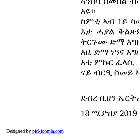
ኣንበሳ ክመስል ብ
እዩ።
ከምቲ ኣብ 1ይ ሳ
እታ ሓያል ቅልጽ
ትርጉሙ ድማ እግዚ
እዚ ድማ ነዓና እግ
እቲ ምኩር ፈላሲ
ናይ ብርዒ ስመይ 
ደብረ ቢዘን ኤርት
18 ሚያዝያ 2019
Designed by
pickjoomla.com