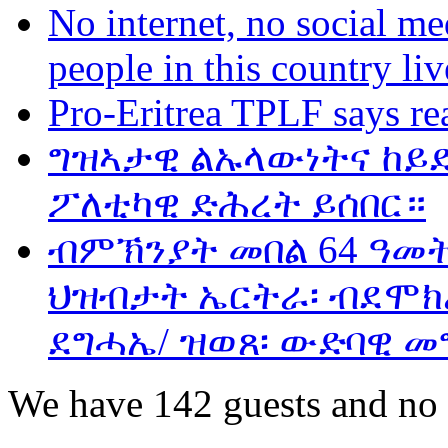
No internet, no social me
people in this country liv
Pro-Eritrea TPLF says re
ግዝኣታዊ ልኡላውነትና ከይድ
ፖለቲካዊ ድሕረት ይሰበር።
ብምኽንያት መበል 64 ዓመ
ህዝብታት ኤርትራ፡ ብደሞክራ
ደግሓኤ/ ዝወጸ፡ ውድባዊ መ
We have 142 guests and no