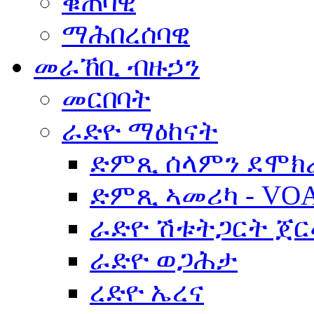
ቁጠባዊ
ማሕበረሰባዊ
መራኸቢ ብዙኃን
መርበባት
ራድዮ ማዕከናት
ድምጺ ሰላምን ደሞክ
ድምጺ ኣመሪካ - VO
ራድዮ ሽቱትጋርት ጀ
ራድዮ ወጋሕታ
ረድዮ ኤረና