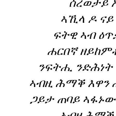
ሰረወታይ 
ኣኺላ ዶ ናይ
ፍትዊ ኣብ ዕጥ
ሐርበኛ ዘይከም
ንፍትሒ ንድሕነት
ኣብዚ ሕማቕ እዋን 
ጋይታ ጠባይ ኣፋኑው
ኣብዛ ሕማቕ