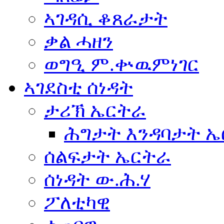
ኣገዳሲ ቆጸራታት
ቃል ሓዘን
ወግዒ ም.ቍዉምነገር
ኣገደስቲ ሰነዳት
ታሪኽ ኤርትራ
ሕግታት እንዳባታት 
ሰልፍታት ኤርትራ
ሰነዳት ው.ሕ.ሃ
ፖለቲካዊ