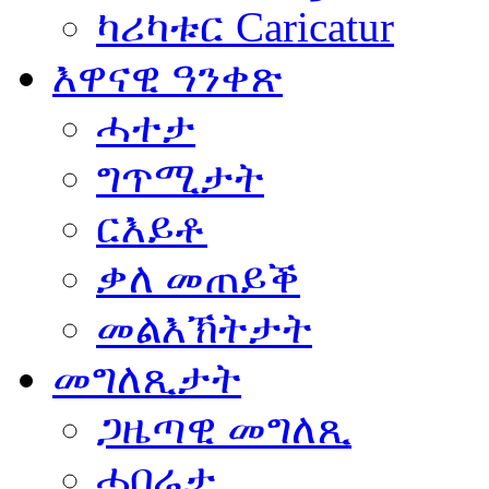
ካሪካቱር Caricatur
እዋናዊ ዓንቀጽ
ሓተታ
ግጥሚታት
ርእይቶ
ቃለ መጠይቕ
መልእኽትታት
መግለጺታት
ጋዜጣዊ መግለጺ
ሓበሬታ