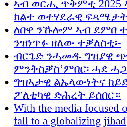
ኣብ ወርሒ ጥቅምቲ 2025 
ክልተ ወተሃደራዊ ፍጻሜታት
ለበዋ ንኹሎም ኣብ ደምበ 
ንዝነጥፉ ዘለው ተቓለስቲ፡-
ብርጌድ ንሓመዱ ግዝያዊ ጭ
ምንቅስቓስ’ምበር፡ ሓደ ሓጋ
ግዝኣታዊ ልኡላውነትና ከይድ
ፖለቲካዊ ድሕረት ይሰበር።
With the media focused o
fall to a globalizing jihad