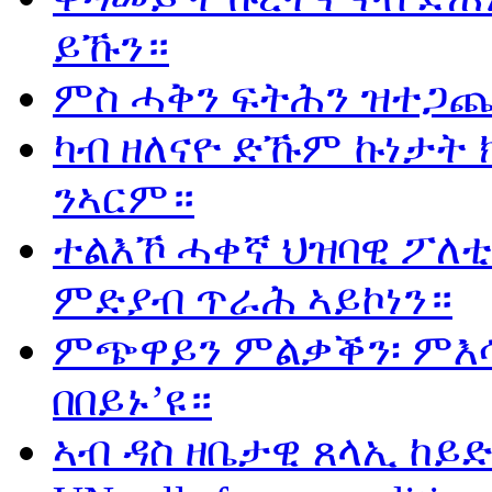
ይኹን።
ምስ ሓቅን ፍትሕን ዝተጋጨ
ካብ ዘለናዮ ድኹም ኩነታት 
ንኣርም።
ተልእኾ ሓቀኛ ህዝባዊ ፖለቲ
ምድያብ ጥራሕ ኣይኮነን።
ምጭዋይን ምልቃቕን፡ ምእሳ
በበይኑ’ዩ።
ኣብ ዳስ ዘቤታዊ ጸላኢ ከይድ