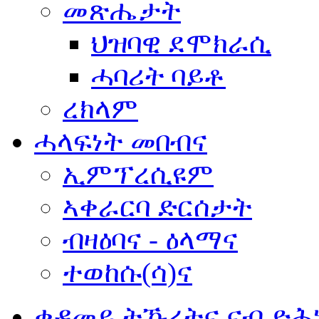
መጽሔታት
ህዝባዊ ደሞክራሲ
ሓባሪት ባይቶ
ረክላም
ሓላፍነት መበብና
ኢምፕረሲዩም
ኣቀራርባ ድርሰታት
ብዛዕባና - ዕላማና
ተወከሱ(ሳ)ና
ቀዳመይ ትኹረትና ናብ ድሕ