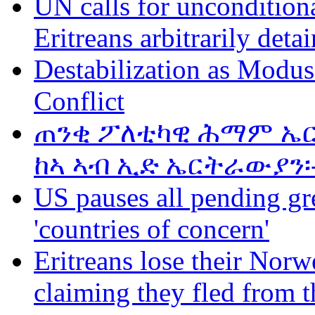
UN calls for unconditiona
Eritreans arbitrarily deta
Destabilization as Modus
Conflict
ጠንቂ ፖለቲካዊ ሕማም ኤር
ከኣ ኣብ ኢድ ኤርትራውያን፡
US pauses all pending gr
'countries of concern'
Eritreans lose their Norwe
claiming they fled from t