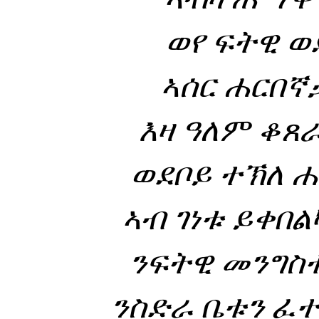
ወየ ፍትዊ ወ
ኣሰር ሐርበኛ
እዛ ዓለም ቆጸ
ወደቦይ ተኽለ 
ኣብ ገነቱ ይቀበል
ንፍትዊ መንግስ
ንስድራ ቤቱን ፈ