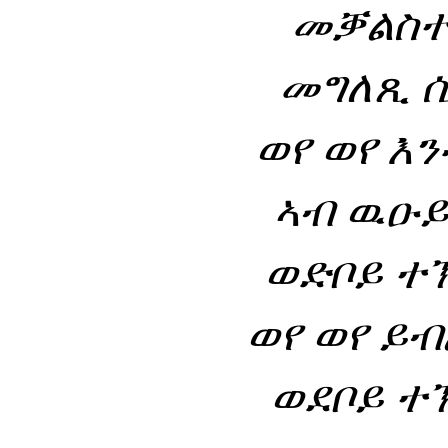
መቓልስተ
መግለጺ ሲ
ወየ ወየ እን
ኣብ ዉዑይ
ወድቦይ ተ
ወየ ወየ ይብ
ወደቦይ ተ