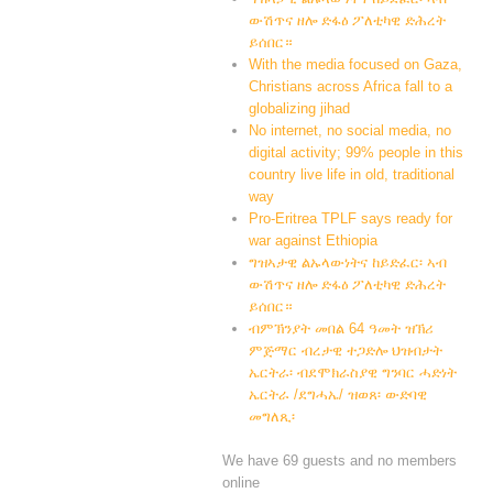
ውሽጥና ዘሎ ድፋዕ ፖለቲካዊ ድሕረት
ይሰበር።
With the media focused on Gaza,
Christians across Africa fall to a
globalizing jihad
No internet, no social media, no
digital activity; 99% people in this
country live life in old, traditional
way
Pro-Eritrea TPLF says ready for
war against Ethiopia
ግዝኣታዊ ልኡላውነትና ከይድፈር፡ ኣብ
ውሽጥና ዘሎ ድፋዕ ፖለቲካዊ ድሕረት
ይሰበር።
ብምኽንያት መበል 64 ዓመት ዝኽሪ
ምጅማር ብረታዊ ተጋድሎ ህዝብታት
ኤርትራ፡ ብደሞክራስያዊ ግንባር ሓድነት
ኤርትራ /ደግሓኤ/ ዝወጸ፡ ውድባዊ
መግለጺ፡
We have 69 guests and no members
online