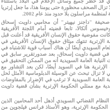
ي قد حظر جميع وسائل الإعلام في البلاد باستثناء
ا تزال الصحف محظورة حتى يومنا هذا، ما جعل إرتريا
نظمة مراسلون بلا حدود منذ عام 2002
.
 صحيفة "داجنز نيهيتر" أن محاميي داويت إسحاق
سوس ألكالا، تابعا قضيته أمام اللجنة الأفريقية
انت مفوضية حقوق الإنسان الأفريقية قد أعلنت قبل
الإرترية تنتهك ميثاق حقوق الإنسان الأفريقي في
عام السويدي أيضًا أن هناك أسباب قوية للاشتباه في
ة في قضية داويت إسحاق، بعد صدورتقرير سابق في
 وأكدت النيابة العامة السويدية أنه من الممكن التحقيق في
لإرترية هنا في السويد أيضًا، لكن بعد التشاور مع
ي لا تزال تبحث عن الوسيلة الدبلوماسية الأمثل لحل
ابة العامة السويدية لا ترغب في الإضرار بالمفاوضات
يدية مع ممثلي الحكومة الإرترية بشأن قضية داويت
النظام القضائي السويدي أذهل أحد المحامين الذين
 الحكومة الإرترية، وهو الأستاذ فرانس فيلجوين من