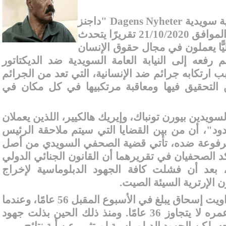
ة سويدية
Dagens Nyheter
"داجنز
نيهيتر" الصادرة يوم الأربعاء الموافق 21/10/2020 تقريرًا يتحدث
يًّا يعملون في مجال حقوق الإنسان
م رفعه إلى النيابة العامة السويدية ضد
الديكتاتور
رتكابه جرائم ضد الإنسانية، التي تعد من الجرائم
 التحقيق فيها ومعاقبة مرتكبيها في كل مكان في
سويدين بيورن تونباك، وإيريك هالكيير، اللذين يعملان
د"، أن من بين القضايا التي سيتم ملاحقة الرئيس
المرفوعة ضده، تأتي قضية الصحفي السويدي من أصل
 الصحفيان في تقريرهما أن القانون الجنائي الدولي
بعد أن فشلت كافة الجهود الدبلوماسية لإخراج
لإرترية السيئة الصيت
.
علمًا بأن الصحفي المعتقل داويت إسحاق يبلغ في الأسبوع المقبل 56 عامًا، وعندما
قُبض عليه في إرتريا، كان عمره لا يتجاوز 36 عامًا. ومنذ ذلك الحين بذلت جهود
لكن الجهود الدبلوماسية لم تثمر عن أية نتائج.