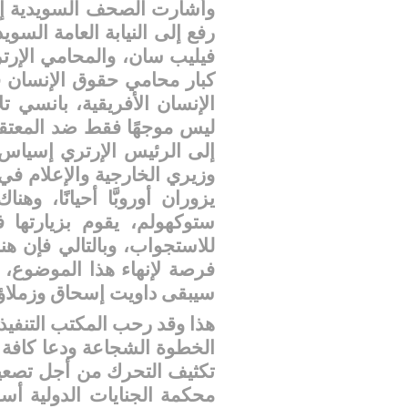
وأشارت الصحف السويدية إلى
رفع إلى النيابة العامة السو
فيليب سان، والمحامي الإرت
كبار محامي حقوق الإنسان ف
الإنسان الأفريقية، بانسي ت
ليس موجهًا فقط ضد المعتقل
إلى الرئيس الإرتري إسياس 
وزيري الخارجية والإعلام في 
يزوران أوروبَّا أحيانًا، و
ستوكهولم، يقوم بزيارتها
للاستجواب، وبالتالي فإن هنا
فرصة لإنهاء هذا الموضوع، 
سيبقى داويت إسحاق وزملاؤه
هذا وقد رحب المكتب التنفيذ
الخطوة الشجاعة ودعا كافة ا
تكثيف التحرك من أجل تصعيد
محكمة الجنايات الدولية أسو