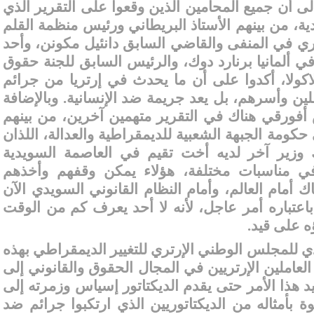
 أن جميع المحامين الذين وقعوا على التقرير الذي
يدية، من بينهم الأستاذ البريطاني ورئيس منظمة القلم
ري في المنفى والقاضي السابق دانئيل مكونن، وأحد
ي ألمانيا برنارد دوك، والرئيس السابق للجنة حقوق
لاكولا، أكدوا على أن ما يحدث في إرتريا من جرائم
ين وأسرهم، بل يعد جريمة ضد الإنسانية. وبالإضافة
أفورقي هناك في التقرير متهمين آخرين، من بينهم
حكومة الجبهة الشعبية للديمقراطية والعدالة، اللذان
هناك وزير آخر لديه أخت تقيم في العاصمة السويدية
 في مناسبات مختلفة، هؤلاء يمكن وقفهم وأخذهم
ك أمام العالم، وأمام النظام القانوني السويدي الآن
باعتباره أمر عاجل، لأنه لا أحد يعرف كم من الوقت
 على قيد.
ي للمجلس الوطني الإرتري للتغيير الديمقراطي بهذه
لعاملين الإرتريين في المجال الحقوق والقانوني إلى
 هذا الأمر حتى يقدم الديكتاتور إسياس وزمرته إلى
ة بأمثاله من الديكتاتوريين الذي ارتكبوا جرائم ضد