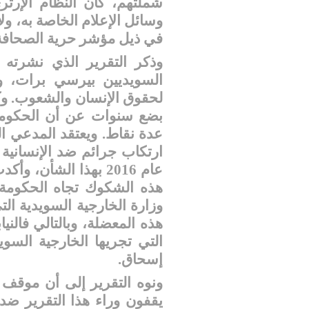
شملتهم، كان النظام الإرتر
وسائل الإعلام الخاصة به، ول
في ذيل مؤشر حرية الصحافة لم
وذكر التقرير الذي نشرته
السويديين بيرسي برات، وخي
لحقوق الإنسان والشعوب. وك
بضع سنوات عن أن الحكومة 
عدة نقاط. ويعتقد المدعي ال
ارتكاب جرائم ضد الإنساني
عام 2016 بهذا الشأن،
هذه الشكوك تجاه الحكومة ا
وزارة الخارجية السويدية الت
هذه المعضلة، وبالتالي فالني
التي تجريها الخارجية السو
إسحاق
.
ونوه التقرير إلى أن موقف 
يقفون وراء هذا التقرير ضد