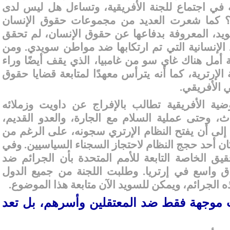
به في اجتماع للجنة الأفريقية، وتساءل هل ليس لدى
؟ كما شعرت العديد من مجموعات حقوق الإنسان
سويد، المعروفة بدفاعها عن حقوق الإنسان، لم تحقق
 الإنسانية التي تم ارتكابها ضد مواطن سويدي. ومن
ة أمل هناك غاي سو من غامبيا، الذي يقف أيضًا وراء
لإرترية، كما أنه يترأس معهدًا لمتابعة قضايا حقوق
ي الأفريقي
.
ضية الأفريقية تطالب بالإفراج عن داويت وزملائه
، وحتى عملية السلام مع الجارة، والعدو القديم،
ذ عام 2018، لم تؤد إلى أن يفتح النظام الإرتري سجونه، على الرغم من
 كان أحد حجج النظام لاحتجاز السجناء السياسيين. وفي
 التحقيق الخاصة التابعة للأمم المتحدة بأن الجرائم ضد
ق واسع في إرتريا. وطلبت اللجنة من جميع الدول
 الجرائم، ويمكن للسويد الآن متابعة هذا الموضوع
.
ت موجهة فقط ضد المعتقلين وأسرهم، بل تعد