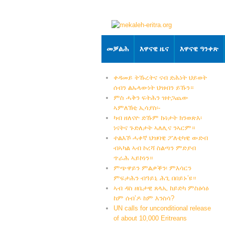
መቓልሕ
እዋናዊ ዜና
እዋናዊ ዓንቀጽ
ቀዳመይ ትኹረትና ናብ ድሕነት ህይወት
ሰብን ልኡላውነት ህዝብን ይኹን።
ምስ ሓቅን ፍትሕን ዝተጋጨው
ኣምለኽቲ ኢሳያስ፡-
ካብ ዘለናዮ ድኹም ኩነታት ክንወጽእ፡
ነናትና ጉድለታት ኣለሊና ንኣርም።
ተልእኾ ሓቀኛ ህዝባዊ ፖለቲካዊ ውድብ
ብኣካል ኣብ ኮረሻ ስልጣን ምድያብ
ጥራሕ ኣይኮነን።
ምጭዋይን ምልቃቕን፡ ምእሳርን
ምፍታሕን ብዓይኒ ሕጊ በበይኑ’ዩ።
ኣብ ዳስ ዘቤታዊ ጸላኢ ከይድካ ምስዕሳዕ
ከም ሰብ’ዶ ከም እንስሳ?
UN calls for unconditional release
of about 10,000 Eritreans