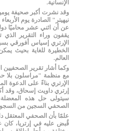
الإنسانية.
وقد
نشرت أكبر صحيفة يومي
عن أن اثني عشر محاميًا دول
يقفون وراء التقرير الذي ت
الإرتري
إسياس أفورقي بسبب ا
الخطيرة للغاية بحيث يمكن
العالم.
وكما أشار تقرير الصحفيين ال
مع منظمة "مراسلون بلا حدو
الإرتري بناءً على الدعوة 
إرتري داويت إسحاق، وقد أكد
سيتولى حل هذه المعضلة، 
الصحفي السجين من السجون ا
مختلفة من أجل إطلاق سراحه، 