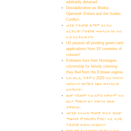
arbitrarily detained
Destabilization as Modus
Operandi: Eritrea and the Sudan
Conflict
ጠንቂ ፖለቲካዊ ሕማም ኤርትራ
ኤርትራዊ፡ ፖለቲካዊ መድሓኒቱ ከኣ ኣብ
ኢድ ኤርትራውያን፡-
US pauses all pending green card
applications from 19 'countries of
concern'
Eritreans lose their Norwegian
citizenship for falsely claiming
they fled from the Eritrean regime
ኣብ ወርሒ ጥቅምቲ 2025 ኣብ ጎዶቦናን
ኣህጉርናን ዝተኻየዱ ክልተ ወተሃደራዊ
ፍጻሜታት፡-
ለበዋ ንኹሎም ኣብ ደምበ ተቓውሞ ኣብ
ዙርያ ማዕከናት ዜና ንዝነጥፉ ዘለው
ተቓለስቲ፡-
ብርጌድ ንሓመዱ ግዝያዊ ጭርሖ ዝኣከቦ
ማዕበላዊ ምንቅስቓስ’ምበር፡ ሓደ ሓጋዊ
ፖለቲካዊ ውድብ ኣይነበረን።
ግዝኣታዊ ልኡላውነትና ከይድፈር፡ ኣብ