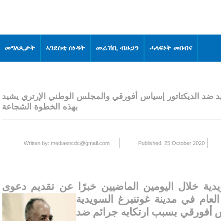
መግለጺታት
ኣገደስቲ ሰነዳት
መራኸቢ ብዙኃን
ሓላፍነት መበብና
د ضد الديكتاتور إسياس أفورقي والمجلس الوطني الإرتري يشيد
بهذه الخطوة الشجاعة
Written by:
mediaencdc@gmail.com
Published: 25 October 2020
يدية خلال اليومين الماضيين خبرًا عن تقديم دعوى
لعام في مدينة غوتنبرغ
السويدية
اس أفورقي بسبب ارتكابه جرائم ضد