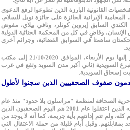
خصيات القانونية البارزة الذين تطوعوا لرفع الدعوى
لمحامية الإيرانية الحائزة على جائزة نوبل للسلام،
الكندي السابق إيروين كوتلر، ونافي بيلاي، مفوض
الإنسان، وقاضٍ في كل من المحكمة الجنائية الدولية
محكمتان ساهمتا في السوابق القضائية، وجرائم أخرى
د
.
هذا وقدمت الدعوى المشار إليها يوم الأربعاء، الموافق 21/10/2020 إلى مكتب
نبرغ السويدية (ثاني أكبر مدن السويد وتقع في غرب
يت إسحاق السويدية.
قدمون صفوف الصحفييين الذين سجنوا لأطول
رية الصحافة لمنظمة "مراسلون بلا حدود" منذ عام
2002، وداويت إسحاق ورفاقه الذين اعتقلوا عام 2001 هم اليوم الصحفيون الذين
له، ولم تتم إدانتهم بأية جريمة، كما أنه لا يوجد من
بمقابلتهم. وقبل أيام قليلة من حملة الاعتقال التي